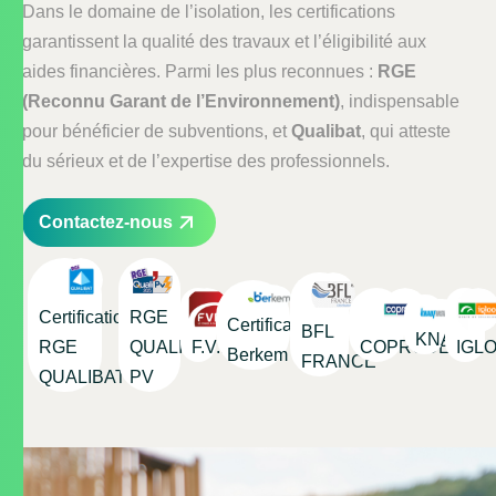
Dans le domaine de l’isolation, les certifications
garantissent la qualité des travaux et l’éligibilité aux
aides financières. Parmi les plus reconnues :
RGE
(Reconnu Garant de l’Environnement)
, indispensable
pour bénéficier de subventions, et
Qualibat
, qui atteste
du sérieux et de l’expertise des professionnels.
Contactez-nous
Certification
RGE
Certification
BFL
KNAUF
RGE
QUALI
F.V.D
COPRODEX
IGL
Berkem
FRANCE
QUALIBAT
PV