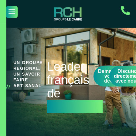
Leader
UN GROUPE
REGIONAL,
Demandez
Discute
UN SAVOIR
français
votre
directem
FAIRE
devis
avec no
ARTISANAL
de
l'isolation