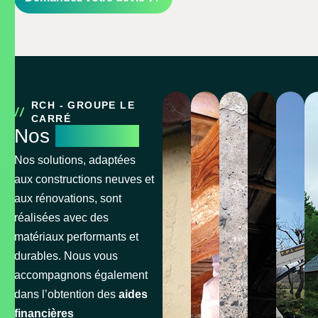
RCH - GROUPE LE
CARRÉ
Nos
Services
Nos solutions, adaptées
Isolation
Problème
Murs
Vent
En
aux constructions neuves et
aux rénovations, sont
de
de
humid
de
to
réalisées avec des
matériaux performants et
la
charpent
la
&
durables. Nous vous
accompagnons également
maison
mai
fa
dans l’obtention des
aides
financières