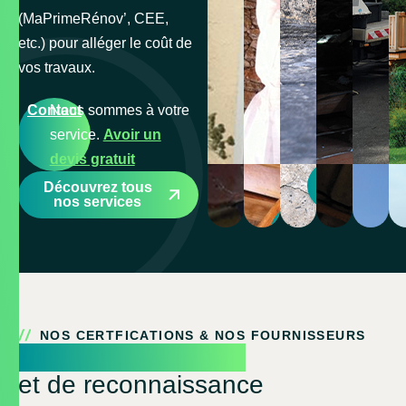
(MaPrimeRénov’, CEE,
etc.) pour alléger le coût de
vos travaux.
Contact
Nous sommes à votre
service.
Avoir un
devis gratuit
Devis
Découvrez tous
gratuit
nos services
Devis
En
gratuit
savoir
+
NOS CERTFICATIONS & NOS FOURNISSEURS
Un gage de qualité
et de reconnaissance