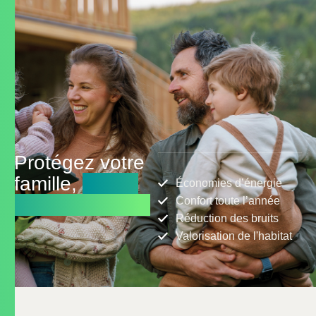
Protégez votre
famille,
isolez
Économies d’énergie
votre maison !
Confort toute l’année
Réduction des bruits
Valorisation de l'habitat