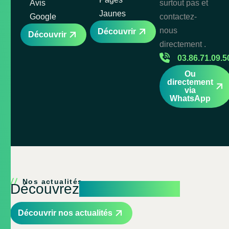
Avis
surtout pas et
Jaunes
Google
contactez-
nous
Découvrir
Découvrir
directement .
03.86.71.09.5
Ou
directement
via
WhatsApp
Nos actualités
Découvrez
nos actualités
Découvrir nos actualités